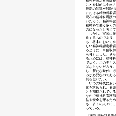
精神科認定看護師養
ことを目的に企画さ
最新の知識･情報が
における精神科看護
現在の精神科看護の
いだろう。精神科認
精神科で働く多くの
のになったと考えて
しかし、実践に役
化するものであり、
も、将来において有
しい精神科認定看護
るように、単位取得
も可）とした。さら
るためには、精神科
でなく、このテキス
ばならないだろう。
し、新たな時代に必
みが必要なのである
判を乞いたい。
いつの時代におい
化を求められ、看護
とを期待されている
なかで精神科看護師
益や安全を守るため
も、多くの人々にこ
っている。
『実践 精神科看護