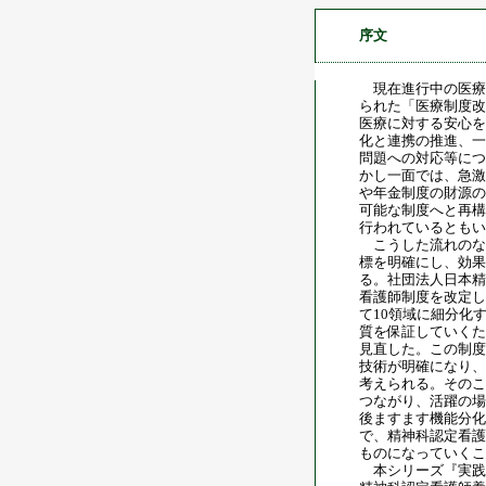
序文
現在進行中の医療制
られた「医療制度改
医療に対する安心を
化と連携の推進、一
問題への対応等につ
かし一面では、急激
や年金制度の財源の
可能な制度へと再構
行われているともい
こうした流れのな
標を明確にし、効果
る。社団法人日本精
看護師制度を改定し
て10領域に細分化
質を保証していくた
見直した。この制度
技術が明確になり、
考えられる。そのこ
つながり、活躍の場
後ますます機能分化
で、精神科認定看護
ものになっていくこ
本シリーズ『実践