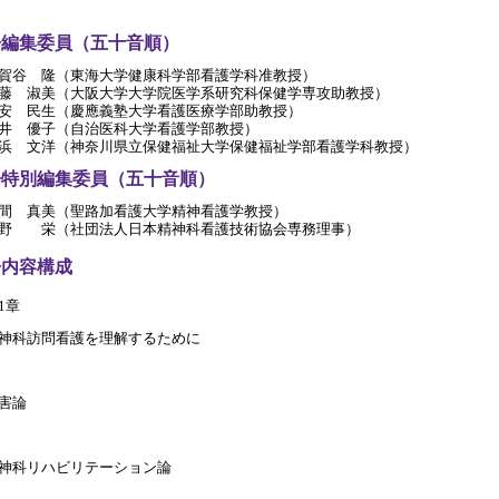
◆編集委員（五十音順）
賀谷 隆（東海大学健康科学部看護学科准教授）
藤 淑美（大阪大学大学院医学系研究科保健学専攻助教授）
安 民生（慶應義塾大学看護医療学部助教授）
井 優子（自治医科大学看護学部教授）
浜 文洋（神奈川県立保健福祉大学保健福祉学部看護学科教授）
◆特別編集委員（五十音順）
間 真美（聖路加看護大学精神看護学教授）
野 栄（社団法人日本精神科看護技術協会専務理事）
◆内容構成
第1章
神科訪問看護を理解するために
害論
神科リハビリテーション論