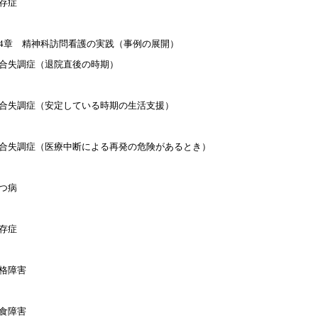
存症
4章 精神科訪問看護の実践（事例の展開）
合失調症（退院直後の時期）
合失調症（安定している時期の生活支援）
合失調症（医療中断による再発の危険があるとき）
つ病
存症
格障害
食障害