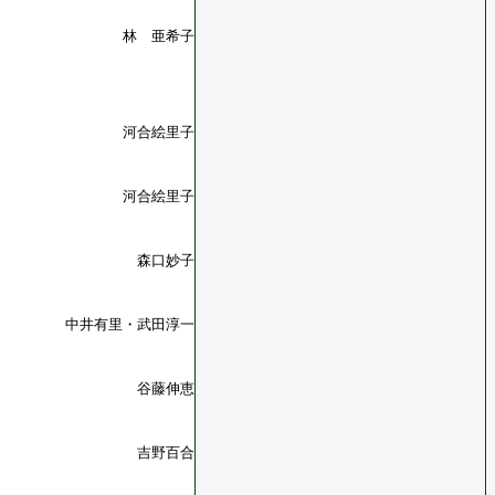
林 亜希子
河合絵里子
河合絵里子
森口妙子
中井有里・武田淳一
谷藤伸恵
吉野百合