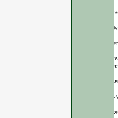
神
認
家
第
地
退
相
第