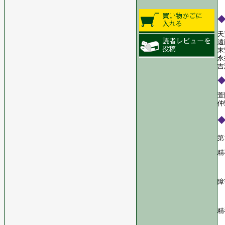
天
遠
末
永
吉
萱
仲
精
障
精