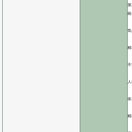
第
統
気
精
不
人
依
精