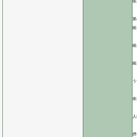
依
第
統
統
統
う
依
人
摂