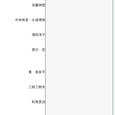
谷藤伸恵
中井有里・久保博美
濱田淳子
西川 宏
東 美奈子
三枝三樹夫
松尾貢治