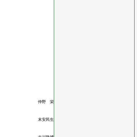
仲野 栄
末安民生