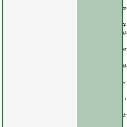
障
第
精
精
精
イ
コ
家